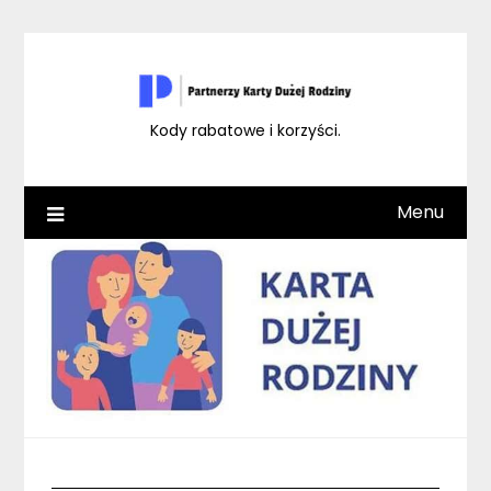
Skip
to
content
Kody rabatowe i korzyści.
Menu