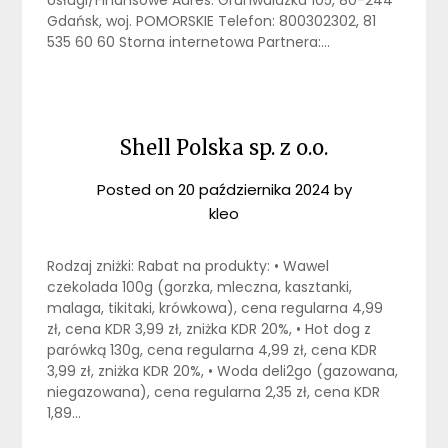
Usługi/Finansowe Adres: Grunwaldzka 105, 80-244
Gdańsk, woj. POMORSKIE Telefon: 800302302, 81
535 60 60 Storna internetowa Partnera:…
Shell Polska sp. z o.o.
Posted on
20 października 2024
by
kleo
Rodzaj zniżki: Rabat na produkty: • Wawel
czekolada 100g (gorzka, mleczna, kasztanki,
malaga, tikitaki, krówkowa), cena regularna 4,99
zł, cena KDR 3,99 zł, zniżka KDR 20%, • Hot dog z
parówką 130g, cena regularna 4,99 zł, cena KDR
3,99 zł, zniżka KDR 20%, • Woda deli2go (gazowana,
niegazowana), cena regularna 2,35 zł, cena KDR
1,89…