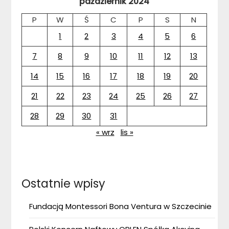
październik 2024
P
W
Ś
C
P
S
N
1
2
3
4
5
6
7
8
9
10
11
12
13
14
15
16
17
18
19
20
21
22
23
24
25
26
27
28
29
30
31
« wrz
lis »
Ostatnie wpisy
Fundacją Montessori Bona Ventura w Szczecinie