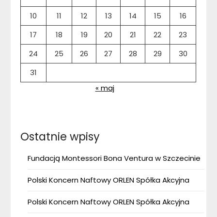
10
11
12
13
14
15
16
17
18
19
20
21
22
23
24
25
26
27
28
29
30
31
« maj
Ostatnie wpisy
Fundacją Montessori Bona Ventura w Szczecinie
Polski Koncern Naftowy ORLEN Spółka Akcyjna
Polski Koncern Naftowy ORLEN Spółka Akcyjna