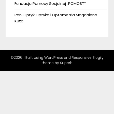
Fundacja Pomocy Socjalnej „POMOST”
Pani Optyk Optyka i Optometria Magdalena
Kuta
©2026
| Built using WordPress and
Responsive Blogily
theme by Superb