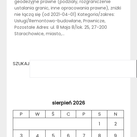
geodezyjne prawne (podziały, rozgraniczenie
ustalania granic, inne opracowania prawne), zniżki
nie łączą się (od 2021-04-01) Kategoria/zakres:
Usługi/Remontowo-budowlane, Prawnicze,
Pozostałe Adres: ul. 8 Maja 8/lok. 25, 27-200
Starachowice, miasto,…
SZUKAJ
sierpień 2026
P
W
Ś
C
P
S
N
1
2
3
4
5
6
7
8
9