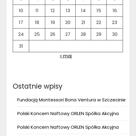
10
11
12
13
14
15
16
17
18
19
20
21
22
23
24
25
26
27
28
29
30
31
« maj
Ostatnie wpisy
Fundacją Montessori Bona Ventura w Szczecinie
Polski Koncern Naftowy ORLEN Spółka Akcyjna
Polski Koncern Naftowy ORLEN Spółka Akcyjna