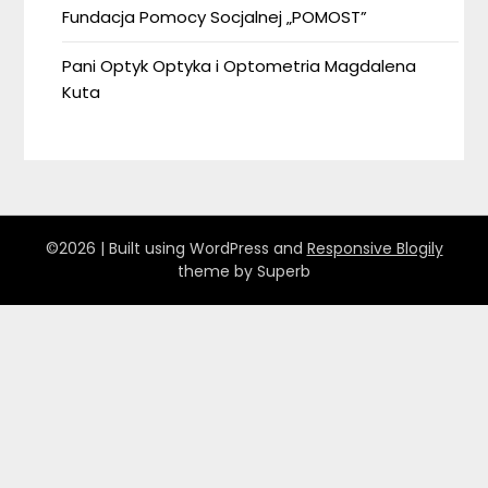
Fundacja Pomocy Socjalnej „POMOST”
Pani Optyk Optyka i Optometria Magdalena
Kuta
©2026
| Built using WordPress and
Responsive Blogily
theme by Superb