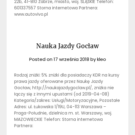
22b, 41-810 Zabrze, miasto, woj. ŚLĄSKIE Telefon:
601337557 Storna internetowa Partnera:
www.autovivo.pl
Nauka Jazdy Gocław
Posted on
17 września 2018
by
kleo
Rodzaj zniżki: 5% zniżki dla posiadaczy KDR na kursy
prawa jazdy oferowane przez Naukę Jazdy
Gocław, http://naukajazdygoclaw.pl/, zniżka nie
łączy się z innymi upustami (od 2019-04-08)
Kategoria/zakres: Usługi/Motoryzacyjne, Pozostałe
Adres: ul. Łukowska 1/19U, 04-113 Warszawa –
Praga-Południe, dzielnica m. st. Warszawy, woj.
MAZOWIECKIE Telefon: Storna internetowa
Partnera: