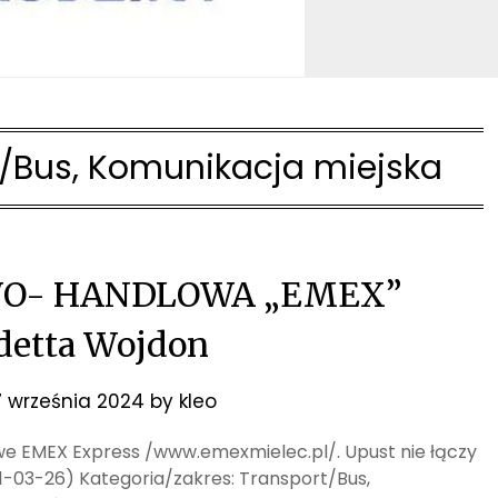
/Bus, Komunikacja miejska
O- HANDLOWA „EMEX”
detta Wojdon
7 września 2024
by
kleo
jowe EMEX Express /www.emexmielec.pl/. Upust nie łączy
21-03-26) Kategoria/zakres: Transport/Bus,