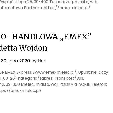
Wyspiańskiego 25, 39-400 Tarnobrzeg, miasto, woj.
nternetowa Partnera: https://emexmielec.pl/
O- HANDLOWA „EMEX”
detta Wojdon
n
30 lipca 2020
by
kleo
jowe EMEX Express /www.emexmielec.pl/. Upust nie łączy
21-03-26) Kategoria/zakres: Transport/Bus,
 42, 39-300 Mielec, miasto, woj. PODKARPACKIE Telefon:
tps://emexmielec.pl/