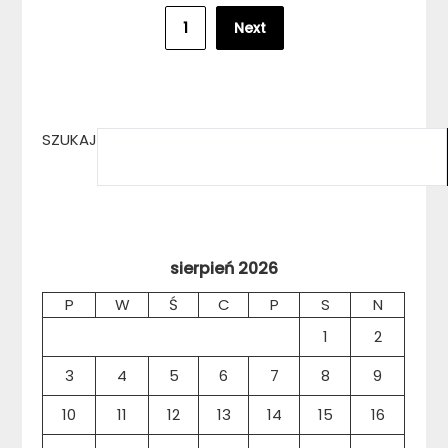
Stronicowanie
1
Next
wpisów
SZUKAJ
sierpień 2026
P
W
Ś
C
P
S
N
1
2
3
4
5
6
7
8
9
10
11
12
13
14
15
16