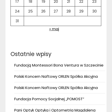
17
18
19
20
21
22
23
24
25
26
27
28
29
30
31
« maj
Ostatnie wpisy
Fundacją Montessori Bona Ventura w Szczecinie
Polski Koncern Naftowy ORLEN Spółka Akcyjna
Polski Koncern Naftowy ORLEN Spółka Akcyjna
Fundacja Pomocy Socjalnej „POMOST”
Pani Optyk Optyka i Optometria Magdalena