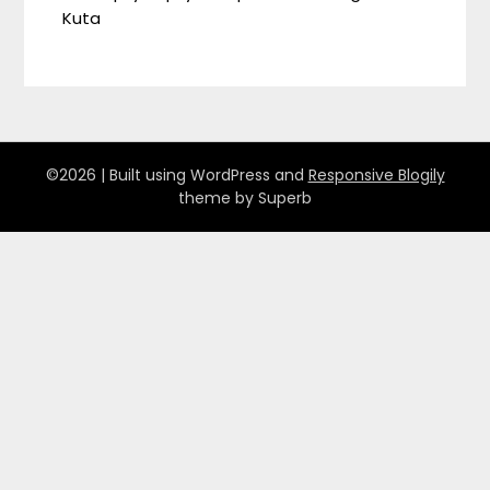
Kuta
©2026
| Built using WordPress and
Responsive Blogily
theme by Superb