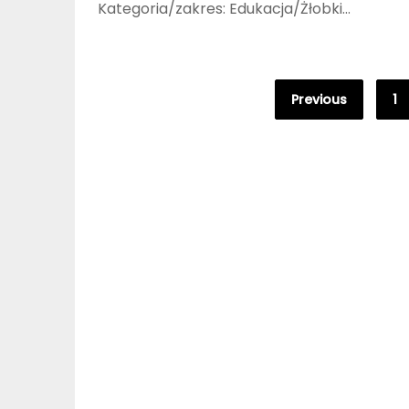
Kategoria/zakres: Edukacja/Żłobki…
Stronicowanie
Previous
1
wpisów