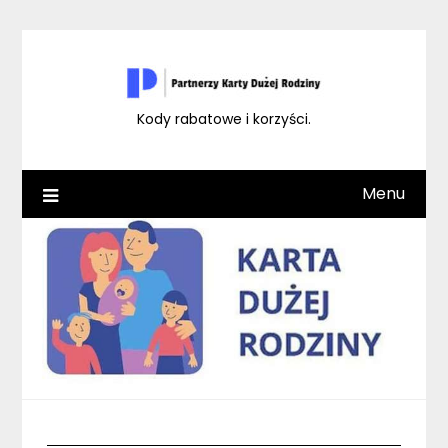
Skip
to
content
Kody rabatowe i korzyści.
Menu