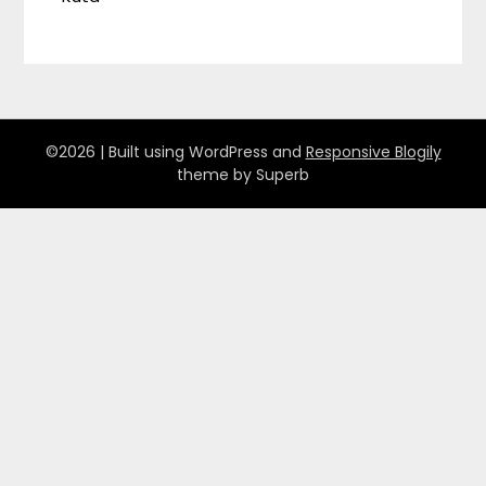
©2026
| Built using WordPress and
Responsive Blogily
theme by Superb