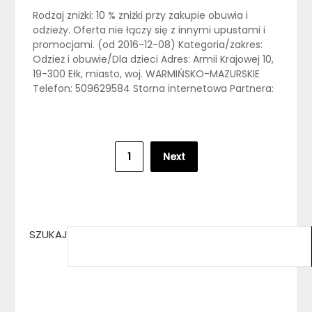
Rodzaj zniżki: 10 % zniżki przy zakupie obuwia i
odzieży. Oferta nie łączy się z innymi upustami i
promocjami. (od 2016-12-08) Kategoria/zakres:
Odzież i obuwie/Dla dzieci Adres: Armii Krajowej 10,
19-300 Ełk, miasto, woj. WARMIŃSKO-MAZURSKIE
Telefon: 509629584 Storna internetowa Partnera:
Stronicowanie
1
Next
wpisów
SZUKAJ