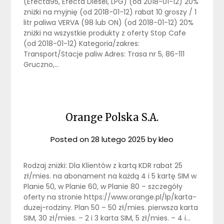
(Efecta95, Efecta Diesel, LPG) (od 2018-01-12) 20%
zniżki na myjnię (od 2018-01-12) rabat 10 groszy / 1
litr paliwa VERVA (98 lub ON) (od 2018-01-12) 20%
zniżki na wszystkie produkty z oferty Stop Cafe
(od 2018-01-12) Kategoria/zakres:
Transport/Stacje paliw Adres: Trasa nr 5, 86-111
Gruczno,…
Orange Polska S.A.
Posted on
28 lutego 2025
by
kleo
Rodzaj zniżki: Dla Klientów z kartą KDR rabat 25
zł/mies. na abonament na każdą 4 i 5 kartę SIM w
Planie 50, w Planie 60, w Planie 80 – szczegóły
oferty na stronie https://www.orange.pl/lp/karta-
duzej-rodziny. Plan 50 – 50 zł/mies. pierwsza karta
SIM, 30 zł/mies. – 2 i 3 karta SIM, 5 zł/mies. – 4 i…