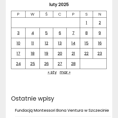
luty 2025
P
W
Ś
C
P
S
N
1
2
3
4
5
6
7
8
9
10
11
12
13
14
15
16
17
18
19
20
21
22
23
24
25
26
27
28
« sty
mar »
Ostatnie wpisy
Fundacją Montessori Bona Ventura w Szczecinie